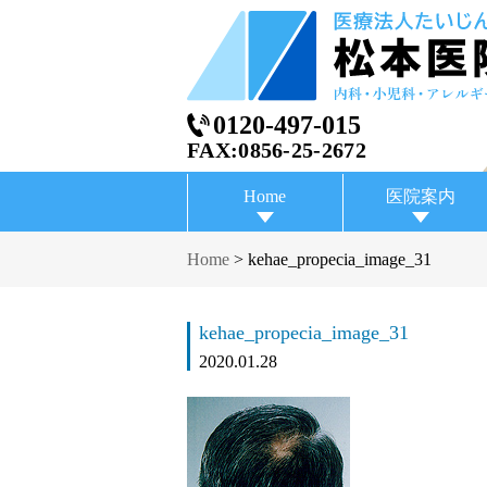
0120-497-015
FAX:0856-25-2672
Home
医院案内
Home
>
kehae_propecia_image_31
kehae_propecia_image_31
2020.01.28